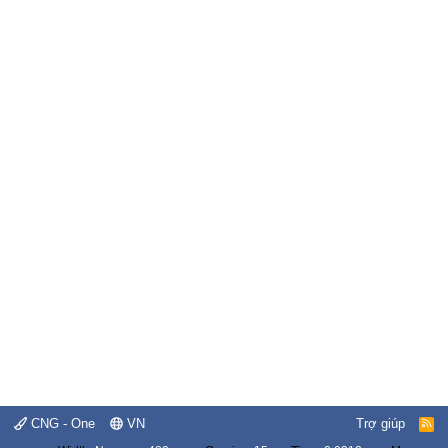
CNG - One
VN
Trợ giúp
R
S