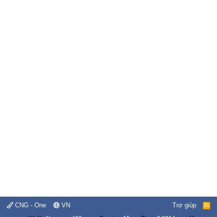
CNG - One
VN
Trợ giúp
R
S