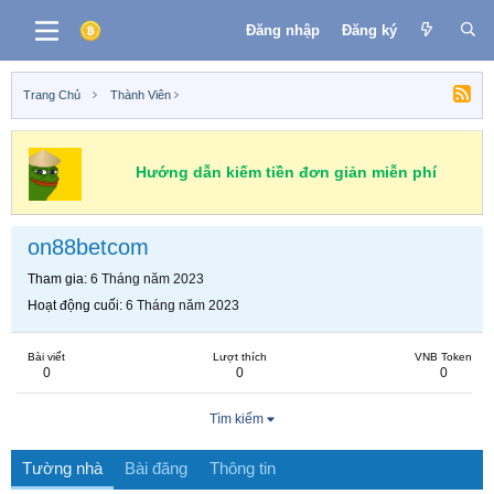
Đăng nhập
Đăng ký
Trang Chủ
Thành Viên
Hướng dẫn kiếm tiền đơn giản miễn phí
on88betcom
Tham gia
6 Tháng năm 2023
Hoạt động cuối
6 Tháng năm 2023
Bài viết
Lượt thích
VNB Token
0
0
0
Tìm kiếm
Tường nhà
Bài đăng
Thông tin