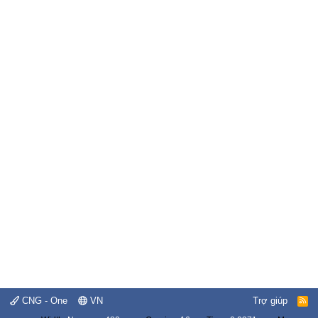
CNG - One
VN
Trợ giúp
R
S