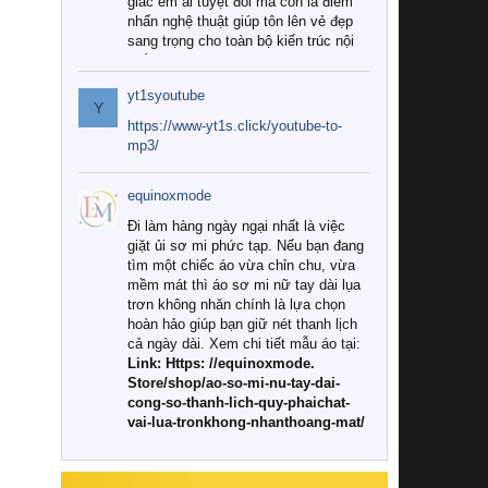
giác êm ái tuyệt đối mà còn là điểm
nhấn nghệ thuật giúp tôn lên vẻ đẹp
sang trọng cho toàn bộ kiến trúc nội
thất.
yt1syoutube
Tuy nhiên, giữa thị trường đa dạng
Y
với vô vàn thương hiệu và mẫu mã
https://www-yt1s.click/youtube-to-
như hiện nay, làm thế nào để chọn
mp3/
được những bộ chăn ga gối đệm cao
cấp thực sự chất lượng, phù hợp với
equinoxmode
khí hậu và nhu cầu sử dụng của gia
đình? Hãy cùng chúng tôi đi tìm lời
Đi làm hàng ngày ngại nhất là việc
giải đáp chi tiết qua bài viết dưới đây.
giặt ủi sơ mi phức tạp. Nếu bạn đang
tìm một chiếc áo vừa chỉn chu, vừa
1. Tại sao các gia đình hiện đại lại ưa
mềm mát thì áo sơ mi nữ tay dài lụa
chuộng chăn ga gối đệm cao cấp?
trơn không nhăn chính là lựa chọn
hoàn hảo giúp bạn giữ nét thanh lịch
Khác với các dòng sản phẩm thông
cả ngày dài. Xem chi tiết mẫu áo tại:
thường, những bộ chăn ga gối đệm
Link: Https: //equinoxmode.
cao cấp trải qua quy trình sản xuất
Store/shop/ao-so-mi-nu-tay-dai-
nghiêm ngặt từ khâu chọn lọc nguyên
cong-so-thanh-lich-quy-phaichat-
liệu tự nhiên đến công nghệ dệt
vai-lua-tronkhong-nhanthoang-mat/
nhuộm hiện đại không chứa hóa chất
độc hại. Khi sử dụng dòng sản phẩm
này, bạn sẽ cảm nhận rõ rệt sự khác