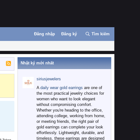
Đăng nhập
Đăng ký
Tìm kiếm
Nhật ký mới nhất
siriusjewelers
Binance
MEXC
A
daily wear gold earrings
are one of
the most practical jewelry choices for
women who want to look elegant
without compromising comfort.
Whether you're heading to the office,
attending college, working from home,
or meeting friends, the right pair of
gold earrings can complete your look
effortlessly. Lightweight, durable, and
timeless, these earrings are designed
B Token