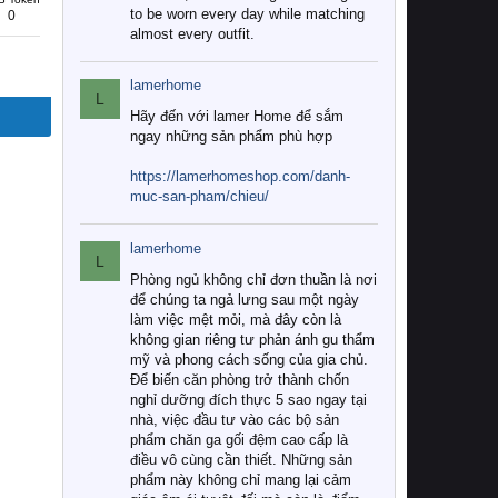
to be worn every day while matching
0
almost every outfit.
lamerhome
L
Hãy đến với lamer Home để sắm
ngay những sản phẩm phù hợp
https://lamerhomeshop.com/danh-
muc-san-pham/chieu/
lamerhome
L
Phòng ngủ không chỉ đơn thuần là nơi
để chúng ta ngả lưng sau một ngày
làm việc mệt mỏi, mà đây còn là
không gian riêng tư phản ánh gu thẩm
mỹ và phong cách sống của gia chủ.
Để biến căn phòng trở thành chốn
nghỉ dưỡng đích thực 5 sao ngay tại
nhà, việc đầu tư vào các bộ sản
phẩm chăn ga gối đệm cao cấp là
điều vô cùng cần thiết. Những sản
phẩm này không chỉ mang lại cảm