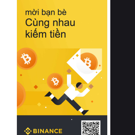
biệt từ bề mặt vải mềm mịn, khả năng
thoáng khí tuyệt vời cho đến độ đàn
hồi chuẩn xác của phần đệm nâng đỡ
cột sống.
Bên cạnh đó, việc lựa chọn các dòng
sản phẩm đạt chuẩn chất lượng quốc
tế còn giúp ngăn ngừa tình trạng kích
ứng da, hạn chế sự phát triển của vi
khuẩn và nấm mốc trong điều kiện
thời tiết nóng ẩm. Bạn có thể tìm hiểu
thêm các nghiên cứu khoa học về tác
động của giấc ngủ và môi trường
phòng ngủ đối với sức khỏe con
người tại Sleep Foundation (External
Link) để có cái nhìn toàn diện hơn.
2. Các tiêu chí vàng khi lựa chọn
chăn ga gối đệm cao cấp cho phòng
ngủ
Để sở hữu một bộ chăn ga gối đệm
cao cấp hoàn hảo cả về thẩm mỹ lẫn
công năng, người tiêu dùng cần cân
nhắc kỹ lưỡng các tiêu chí quan trọng