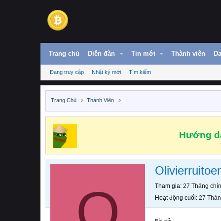
Trang chủ
Diễn đàn
Tin mới
Thành viên
Da
Đang truy cập
Nhật ký mới
Tìm kiếm
Trang Chủ
Thành Viên
Hướng dẫ
Olivierruito
O
Tham gia
27 Tháng chí
Hoạt động cuối
27 Thán
Bài viết