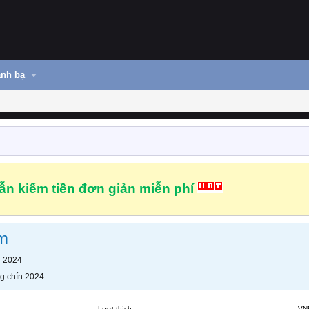
nh bạ
n kiếm tiền đơn giản miễn phí
em
n 2024
g chín 2024
Lượt thích
VN