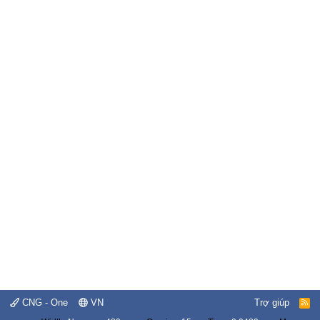
CNG - One
VN
Trợ giúp
R
S