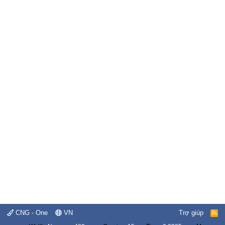
CNG - One
VN
Trợ giúp
R
S