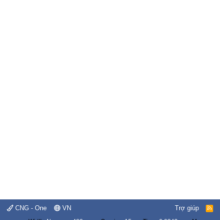
CNG - One
VN
Trợ giúp
R
S