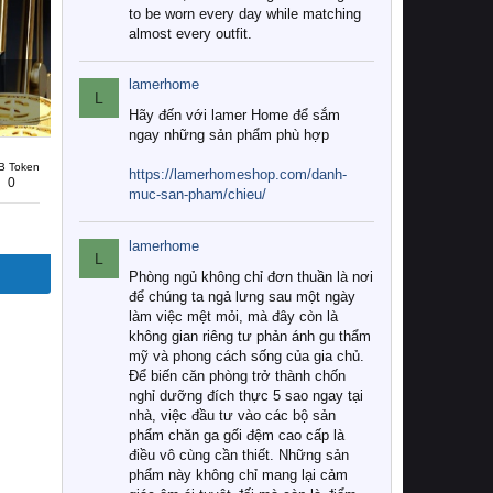
to be worn every day while matching
almost every outfit.
lamerhome
L
Hãy đến với lamer Home để sắm
ngay những sản phẩm phù hợp
B Token
https://lamerhomeshop.com/danh-
0
muc-san-pham/chieu/
lamerhome
L
Phòng ngủ không chỉ đơn thuần là nơi
để chúng ta ngả lưng sau một ngày
làm việc mệt mỏi, mà đây còn là
không gian riêng tư phản ánh gu thẩm
mỹ và phong cách sống của gia chủ.
Để biến căn phòng trở thành chốn
nghỉ dưỡng đích thực 5 sao ngay tại
nhà, việc đầu tư vào các bộ sản
phẩm chăn ga gối đệm cao cấp là
điều vô cùng cần thiết. Những sản
phẩm này không chỉ mang lại cảm