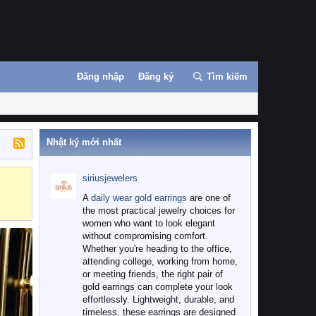
Đăng nhập
Đăng ký
Tìm kiếm
Nhật ký mới nhất
siriusjewelers
Binance
MEXC
A
daily wear gold earrings
are one of
the most practical jewelry choices for
women who want to look elegant
without compromising comfort.
Whether you're heading to the office,
attending college, working from home,
or meeting friends, the right pair of
gold earrings can complete your look
effortlessly. Lightweight, durable, and
timeless, these earrings are designed