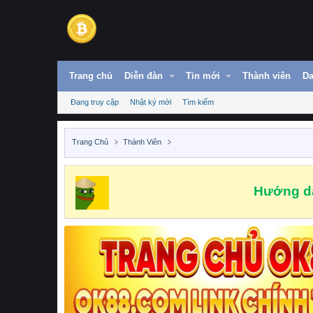
Trang chủ
Diễn đàn
Tin mới
Thành viên
Da
Đang truy cập
Nhật ký mới
Tìm kiếm
Trang Chủ
Thành Viên
Hướng dẫ