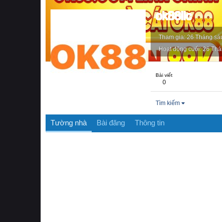
ok88llc
Tham gia
26 Tháng sá
Hoạt động cuối
26 Thá
Bài viết
0
Tìm kiếm
Tường nhà
Bài đăng
Thông tin