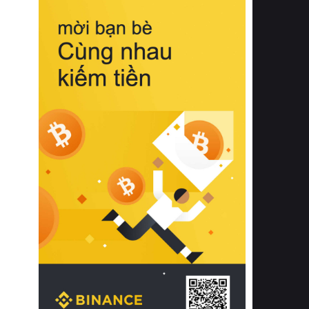
biệt từ bề mặt vải mềm mịn, khả năng
thoáng khí tuyệt vời cho đến độ đàn
hồi chuẩn xác của phần đệm nâng đỡ
cột sống.
Bên cạnh đó, việc lựa chọn các dòng
sản phẩm đạt chuẩn chất lượng quốc
tế còn giúp ngăn ngừa tình trạng kích
ứng da, hạn chế sự phát triển của vi
khuẩn và nấm mốc trong điều kiện
thời tiết nóng ẩm. Bạn có thể tìm hiểu
thêm các nghiên cứu khoa học về tác
động của giấc ngủ và môi trường
phòng ngủ đối với sức khỏe con
người tại Sleep Foundation (External
Link) để có cái nhìn toàn diện hơn.
2. Các tiêu chí vàng khi lựa chọn
chăn ga gối đệm cao cấp cho phòng
ngủ
Để sở hữu một bộ chăn ga gối đệm
cao cấp hoàn hảo cả về thẩm mỹ lẫn
công năng, người tiêu dùng cần cân
nhắc kỹ lưỡng các tiêu chí quan trọng