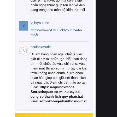
giác êm ái tuyệt đối mà còn là điểm
nhấn nghệ thuật giúp tôn lên vẻ đẹp
sang trọng cho toàn bộ kiến trúc nội
thất.
yt1syoutube
Tuy nhiên, giữa thị trường đa dạng
Y
với vô vàn thương hiệu và mẫu mã
https://www-yt1s.click/youtube-to-
như hiện nay, làm thế nào để chọn
mp3/
được những bộ chăn ga gối đệm cao
cấp thực sự chất lượng, phù hợp với
equinoxmode
khí hậu và nhu cầu sử dụng của gia
đình? Hãy cùng chúng tôi đi tìm lời
Đi làm hàng ngày ngại nhất là việc
giải đáp chi tiết qua bài viết dưới đây.
giặt ủi sơ mi phức tạp. Nếu bạn đang
tìm một chiếc áo vừa chỉn chu, vừa
1. Tại sao các gia đình hiện đại lại ưa
mềm mát thì áo sơ mi nữ tay dài lụa
chuộng chăn ga gối đệm cao cấp?
trơn không nhăn chính là lựa chọn
hoàn hảo giúp bạn giữ nét thanh lịch
Khác với các dòng sản phẩm thông
cả ngày dài. Xem chi tiết mẫu áo tại:
thường, những bộ chăn ga gối đệm
Link: Https: //equinoxmode.
cao cấp trải qua quy trình sản xuất
Store/shop/ao-so-mi-nu-tay-dai-
nghiêm ngặt từ khâu chọn lọc nguyên
cong-so-thanh-lich-quy-phaichat-
liệu tự nhiên đến công nghệ dệt
vai-lua-tronkhong-nhanthoang-mat/
nhuộm hiện đại không chứa hóa chất
độc hại. Khi sử dụng dòng sản phẩm
này, bạn sẽ cảm nhận rõ rệt sự khác