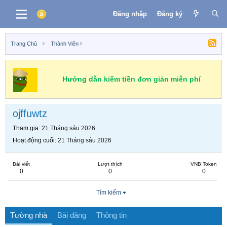
Đăng nhập
Đăng ký
Trang Chủ
Thành Viên
Hướng dẫn kiếm tiền đơn giản miễn phí
ojffuwtz
Tham gia
21 Tháng sáu 2026
Hoạt động cuối
21 Tháng sáu 2026
Bài viết
Lượt thích
VNB Token
0
0
0
Tìm kiếm
Tường nhà
Bài đăng
Thông tin