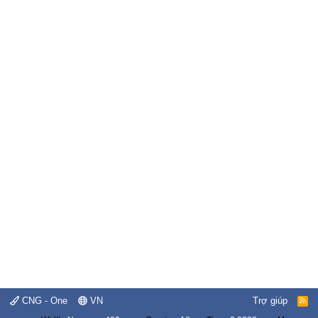
CNG - One
VN
Trợ giúp
R
S