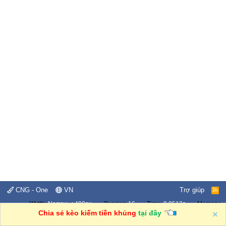
CNG - One
VN
Trợ giúp
R
S
Width
Queries
16
Time
0.0513s
Memory
S
2.65MB
Chia sẻ kèo kiếm tiền khủng
tại đây