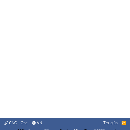
CNG - One
VN
Trợ giúp
R
S