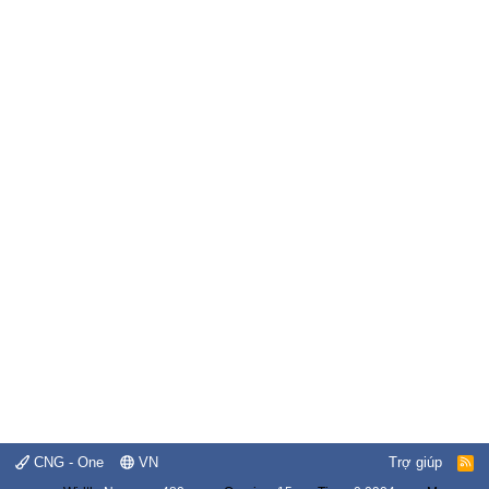
CNG - One
VN
Trợ giúp
R
S