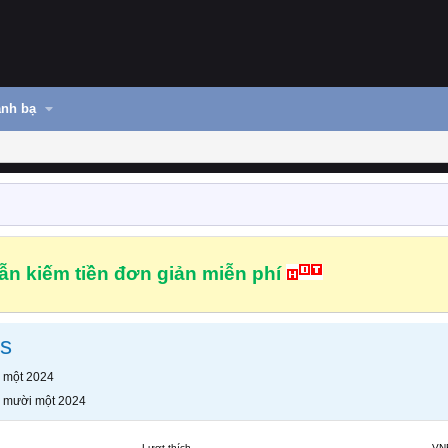
nh bạ
n kiếm tiền đơn giản miễn phí
ps
 một 2024
 mười một 2024
Lượt thích
VN