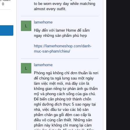
to be worn every day while matching
0
almost every outfit.
lamerhome
L
Hãy đến với lamer Home để sắm
ngay những sản phẩm phù hợp
https://lamerhomeshop.com/danh-
muc-san-pham/chieu/
lamerhome
L
Phòng ngủ không chỉ đơn thuần là nơi
để chúng ta ngả lưng sau một ngày
làm việc mệt mỏi, mà đây còn là
không gian riêng tư phản ánh gu thẩm
mỹ và phong cách sống của gia chủ.
Để biến căn phòng trở thành chốn
nghỉ dưỡng đích thực 5 sao ngay tại
nhà, việc đầu tư vào các bộ sản
phẩm chăn ga gối đệm cao cấp là
điều vô cùng cần thiết. Những sản
phẩm này không chỉ mang lại cảm