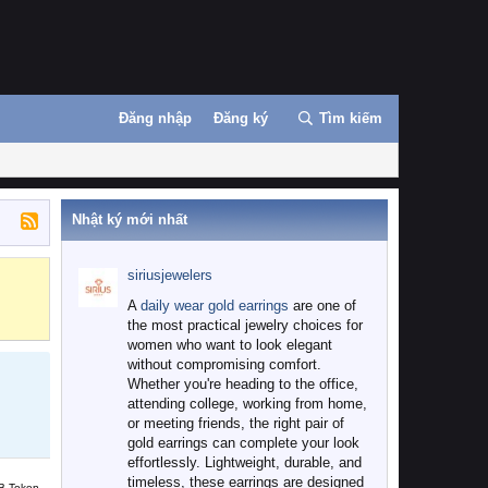
Đăng nhập
Đăng ký
Tìm kiếm
Nhật ký mới nhất
siriusjewelers
Binance
MEXC
A
daily wear gold earrings
are one of
the most practical jewelry choices for
women who want to look elegant
without compromising comfort.
Whether you're heading to the office,
attending college, working from home,
or meeting friends, the right pair of
gold earrings can complete your look
effortlessly. Lightweight, durable, and
timeless, these earrings are designed
B Token