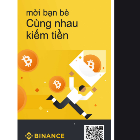
biệt từ bề mặt vải mềm mịn, khả năng
thoáng khí tuyệt vời cho đến độ đàn
hồi chuẩn xác của phần đệm nâng đỡ
cột sống.
Bên cạnh đó, việc lựa chọn các dòng
sản phẩm đạt chuẩn chất lượng quốc
tế còn giúp ngăn ngừa tình trạng kích
ứng da, hạn chế sự phát triển của vi
khuẩn và nấm mốc trong điều kiện
thời tiết nóng ẩm. Bạn có thể tìm hiểu
thêm các nghiên cứu khoa học về tác
động của giấc ngủ và môi trường
phòng ngủ đối với sức khỏe con
người tại Sleep Foundation (External
Link) để có cái nhìn toàn diện hơn.
2. Các tiêu chí vàng khi lựa chọn
chăn ga gối đệm cao cấp cho phòng
ngủ
Để sở hữu một bộ chăn ga gối đệm
cao cấp hoàn hảo cả về thẩm mỹ lẫn
công năng, người tiêu dùng cần cân
nhắc kỹ lưỡng các tiêu chí quan trọng