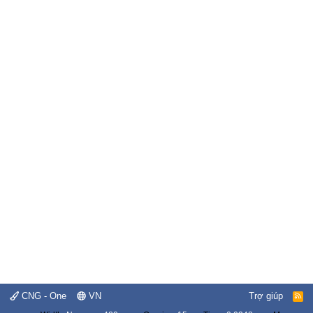
CNG - One
VN
Trợ giúp
R
S