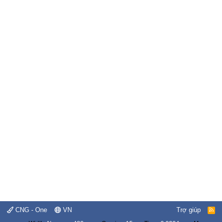
CNG - One
VN
Trợ giúp
R
S