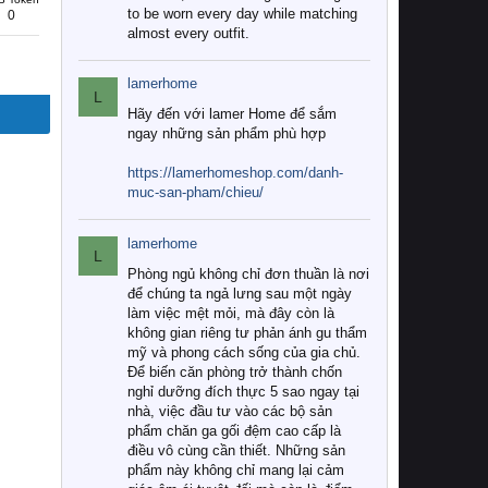
to be worn every day while matching
0
almost every outfit.
lamerhome
L
Hãy đến với lamer Home để sắm
ngay những sản phẩm phù hợp
https://lamerhomeshop.com/danh-
muc-san-pham/chieu/
lamerhome
L
Phòng ngủ không chỉ đơn thuần là nơi
để chúng ta ngả lưng sau một ngày
làm việc mệt mỏi, mà đây còn là
không gian riêng tư phản ánh gu thẩm
mỹ và phong cách sống của gia chủ.
Để biến căn phòng trở thành chốn
nghỉ dưỡng đích thực 5 sao ngay tại
nhà, việc đầu tư vào các bộ sản
phẩm chăn ga gối đệm cao cấp là
điều vô cùng cần thiết. Những sản
phẩm này không chỉ mang lại cảm