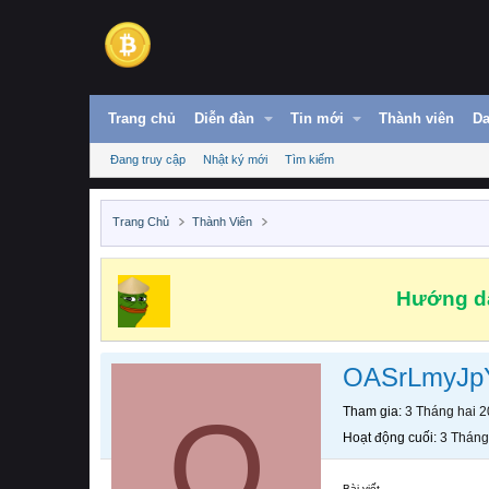
Trang chủ
Diễn đàn
Tin mới
Thành viên
Da
Đang truy cập
Nhật ký mới
Tìm kiếm
Trang Chủ
Thành Viên
Hướng dẫ
OASrLmyJp
O
Tham gia
3 Tháng hai 
Hoạt động cuối
3 Tháng
Bài viết