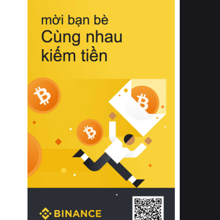
biệt từ bề mặt vải mềm mịn, khả năng
thoáng khí tuyệt vời cho đến độ đàn
hồi chuẩn xác của phần đệm nâng đỡ
cột sống.
Bên cạnh đó, việc lựa chọn các dòng
sản phẩm đạt chuẩn chất lượng quốc
tế còn giúp ngăn ngừa tình trạng kích
ứng da, hạn chế sự phát triển của vi
khuẩn và nấm mốc trong điều kiện
thời tiết nóng ẩm. Bạn có thể tìm hiểu
thêm các nghiên cứu khoa học về tác
động của giấc ngủ và môi trường
phòng ngủ đối với sức khỏe con
người tại Sleep Foundation (External
Link) để có cái nhìn toàn diện hơn.
2. Các tiêu chí vàng khi lựa chọn
chăn ga gối đệm cao cấp cho phòng
ngủ
Để sở hữu một bộ chăn ga gối đệm
cao cấp hoàn hảo cả về thẩm mỹ lẫn
công năng, người tiêu dùng cần cân
nhắc kỹ lưỡng các tiêu chí quan trọng