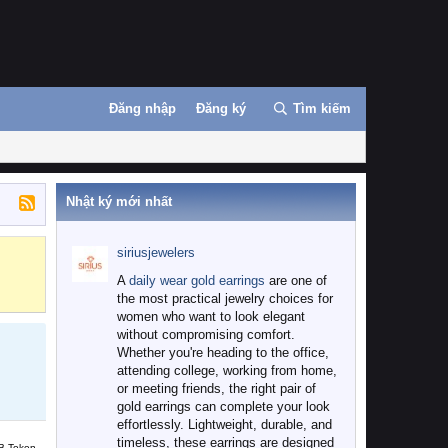
Đăng nhập
Đăng ký
Tìm kiếm
Nhật ký mới nhất
siriusjewelers
Binance
MEXC
A
daily wear gold earrings
are one of
the most practical jewelry choices for
women who want to look elegant
without compromising comfort.
Whether you're heading to the office,
attending college, working from home,
or meeting friends, the right pair of
gold earrings can complete your look
effortlessly. Lightweight, durable, and
timeless, these earrings are designed
B Token