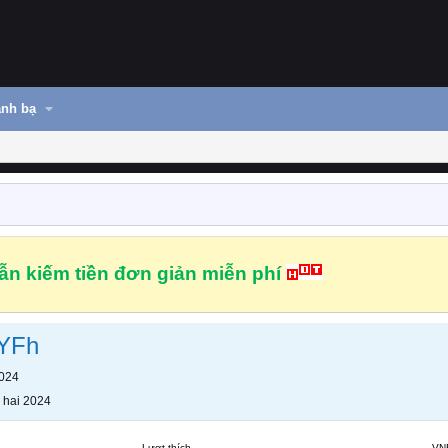
nh bạ
n kiếm tiền đơn giản miễn phí
YFh
2024
 hai 2024
Lượt thích
VN