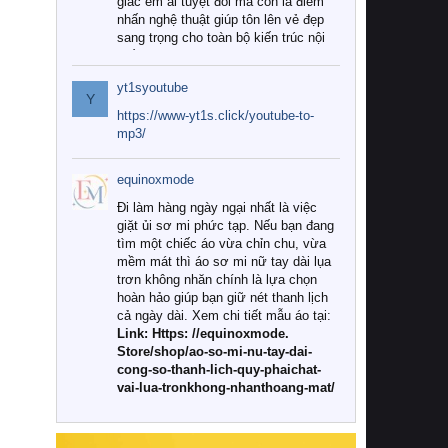
giác êm ái tuyệt đối mà còn là điểm
nhấn nghệ thuật giúp tôn lên vẻ đẹp
sang trọng cho toàn bộ kiến trúc nội
thất.
yt1syoutube
Tuy nhiên, giữa thị trường đa dạng
Y
với vô vàn thương hiệu và mẫu mã
https://www-yt1s.click/youtube-to-
như hiện nay, làm thế nào để chọn
mp3/
được những bộ chăn ga gối đệm cao
cấp thực sự chất lượng, phù hợp với
equinoxmode
khí hậu và nhu cầu sử dụng của gia
đình? Hãy cùng chúng tôi đi tìm lời
Đi làm hàng ngày ngại nhất là việc
giải đáp chi tiết qua bài viết dưới đây.
giặt ủi sơ mi phức tạp. Nếu bạn đang
tìm một chiếc áo vừa chỉn chu, vừa
1. Tại sao các gia đình hiện đại lại ưa
mềm mát thì áo sơ mi nữ tay dài lụa
chuộng chăn ga gối đệm cao cấp?
trơn không nhăn chính là lựa chọn
hoàn hảo giúp bạn giữ nét thanh lịch
Khác với các dòng sản phẩm thông
cả ngày dài. Xem chi tiết mẫu áo tại:
thường, những bộ chăn ga gối đệm
Link: Https: //equinoxmode.
cao cấp trải qua quy trình sản xuất
Store/shop/ao-so-mi-nu-tay-dai-
nghiêm ngặt từ khâu chọn lọc nguyên
cong-so-thanh-lich-quy-phaichat-
liệu tự nhiên đến công nghệ dệt
vai-lua-tronkhong-nhanthoang-mat/
nhuộm hiện đại không chứa hóa chất
độc hại. Khi sử dụng dòng sản phẩm
này, bạn sẽ cảm nhận rõ rệt sự khác