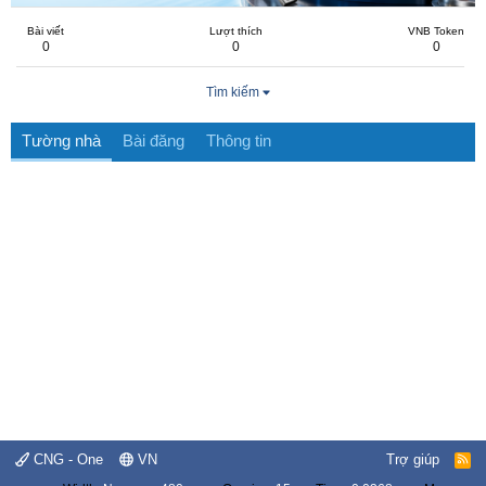
Bài viết
Lượt thích
VNB Token
0
0
0
Tìm kiếm
Tường nhà
Bài đăng
Thông tin
CNG - One
VN
Trợ giúp
R
S