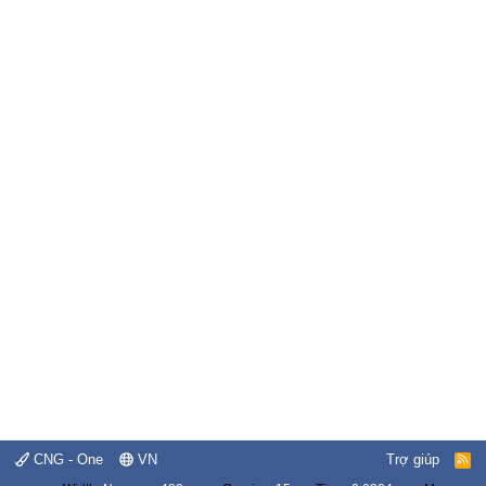
CNG - One
VN
Trợ giúp
R
S