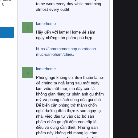
to be worn every day while matching
0
almost every outfit.
lamerhome
L
Hãy đến với lamer Home để sắm
ngay những sản phẩm phù hợp
https://lamerhomeshop.com/danh-
muc-san-pham/chieu/
lamerhome
L
Phòng ngủ không chỉ đơn thuần là nơi
để chúng ta ngả lưng sau một ngày
làm việc mệt mỏi, mà đây còn là
không gian riêng tư phản ánh gu thẩm
mỹ và phong cách sống của gia chủ.
Để biến căn phòng trở thành chốn
nghỉ dưỡng đích thực 5 sao ngay tại
nhà, việc đầu tư vào các bộ sản
phẩm chăn ga gối đệm cao cấp là
điều vô cùng cần thiết. Những sản
phẩm này không chỉ mang lại cảm