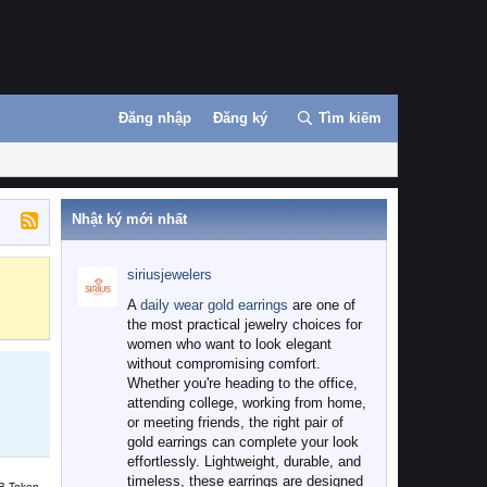
Đăng nhập
Đăng ký
Tìm kiếm
Nhật ký mới nhất
siriusjewelers
Binance
MEXC
A
daily wear gold earrings
are one of
the most practical jewelry choices for
women who want to look elegant
without compromising comfort.
Whether you're heading to the office,
attending college, working from home,
or meeting friends, the right pair of
gold earrings can complete your look
effortlessly. Lightweight, durable, and
timeless, these earrings are designed
B Token