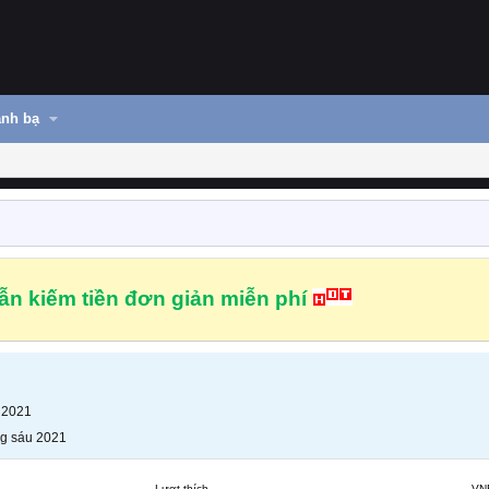
nh bạ
n kiếm tiền đơn giản miễn phí
 2021
g sáu 2021
Lượt thích
VN