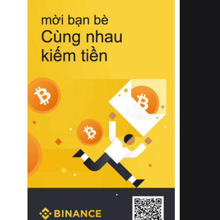
biệt từ bề mặt vải mềm mịn, khả năng
thoáng khí tuyệt vời cho đến độ đàn
hồi chuẩn xác của phần đệm nâng đỡ
cột sống.
Bên cạnh đó, việc lựa chọn các dòng
sản phẩm đạt chuẩn chất lượng quốc
tế còn giúp ngăn ngừa tình trạng kích
ứng da, hạn chế sự phát triển của vi
khuẩn và nấm mốc trong điều kiện
thời tiết nóng ẩm. Bạn có thể tìm hiểu
thêm các nghiên cứu khoa học về tác
động của giấc ngủ và môi trường
phòng ngủ đối với sức khỏe con
người tại Sleep Foundation (External
Link) để có cái nhìn toàn diện hơn.
2. Các tiêu chí vàng khi lựa chọn
chăn ga gối đệm cao cấp cho phòng
ngủ
Để sở hữu một bộ chăn ga gối đệm
cao cấp hoàn hảo cả về thẩm mỹ lẫn
công năng, người tiêu dùng cần cân
nhắc kỹ lưỡng các tiêu chí quan trọng