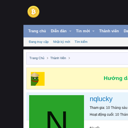
Trang chủ
Diễn đàn
Tin mới
Thành viên
Da
Đang truy cập
Nhật ký mới
Tìm kiếm
Trang Chủ
Thành Viên
Hướng dẫ
nqlucky
N
Tham gia
10 Tháng sáu
Hoạt động cuối
10 Thán
Bài viết