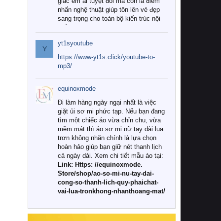
giác êm ái tuyệt đối mà còn là điểm
nhấn nghệ thuật giúp tôn lên vẻ đẹp
sang trọng cho toàn bộ kiến trúc nội
thất.
yt1syoutube
Tuy nhiên, giữa thị trường đa dạng
Y
với vô vàn thương hiệu và mẫu mã
https://www-yt1s.click/youtube-to-
như hiện nay, làm thế nào để chọn
mp3/
được những bộ chăn ga gối đệm cao
cấp thực sự chất lượng, phù hợp với
equinoxmode
khí hậu và nhu cầu sử dụng của gia
đình? Hãy cùng chúng tôi đi tìm lời
Đi làm hàng ngày ngại nhất là việc
giải đáp chi tiết qua bài viết dưới đây.
giặt ủi sơ mi phức tạp. Nếu bạn đang
tìm một chiếc áo vừa chỉn chu, vừa
1. Tại sao các gia đình hiện đại lại ưa
mềm mát thì áo sơ mi nữ tay dài lụa
chuộng chăn ga gối đệm cao cấp?
trơn không nhăn chính là lựa chọn
hoàn hảo giúp bạn giữ nét thanh lịch
Khác với các dòng sản phẩm thông
cả ngày dài. Xem chi tiết mẫu áo tại:
thường, những bộ chăn ga gối đệm
Link: Https: //equinoxmode.
cao cấp trải qua quy trình sản xuất
Store/shop/ao-so-mi-nu-tay-dai-
nghiêm ngặt từ khâu chọn lọc nguyên
cong-so-thanh-lich-quy-phaichat-
liệu tự nhiên đến công nghệ dệt
vai-lua-tronkhong-nhanthoang-mat/
nhuộm hiện đại không chứa hóa chất
độc hại. Khi sử dụng dòng sản phẩm
này, bạn sẽ cảm nhận rõ rệt sự khác