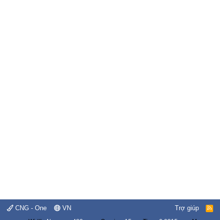
CNG - One
VN
Trợ giúp
R
S