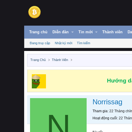
Trang chủ
Diễn đàn
Tin mới
Thành viên
Da
Đang truy cập
Nhật ký mới
Tìm kiếm
Trang Chủ
Thành Viên
Hướng dẫ
Norrissag
N
Tham gia
22 Tháng chí
Hoạt động cuối
22 Thán
Bài viết