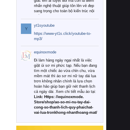
giác êm ái tuyệt đối mà còn là điểm
nhấn nghệ thuật giúp tôn lên vẻ đẹp
sang trọng cho toàn bộ kiến trúc nội
thất.
yt1syoutube
Tuy nhiên, giữa thị trường đa dạng
Y
với vô vàn thương hiệu và mẫu mã
https://www-yt1s.click/youtube-to-
như hiện nay, làm thế nào để chọn
mp3/
được những bộ chăn ga gối đệm cao
cấp thực sự chất lượng, phù hợp với
equinoxmode
khí hậu và nhu cầu sử dụng của gia
đình? Hãy cùng chúng tôi đi tìm lời
Đi làm hàng ngày ngại nhất là việc
giải đáp chi tiết qua bài viết dưới đây.
giặt ủi sơ mi phức tạp. Nếu bạn đang
tìm một chiếc áo vừa chỉn chu, vừa
1. Tại sao các gia đình hiện đại lại ưa
mềm mát thì áo sơ mi nữ tay dài lụa
chuộng chăn ga gối đệm cao cấp?
trơn không nhăn chính là lựa chọn
hoàn hảo giúp bạn giữ nét thanh lịch
Khác với các dòng sản phẩm thông
cả ngày dài. Xem chi tiết mẫu áo tại:
thường, những bộ chăn ga gối đệm
Link: Https: //equinoxmode.
cao cấp trải qua quy trình sản xuất
Store/shop/ao-so-mi-nu-tay-dai-
nghiêm ngặt từ khâu chọn lọc nguyên
cong-so-thanh-lich-quy-phaichat-
liệu tự nhiên đến công nghệ dệt
vai-lua-tronkhong-nhanthoang-mat/
nhuộm hiện đại không chứa hóa chất
độc hại. Khi sử dụng dòng sản phẩm
này, bạn sẽ cảm nhận rõ rệt sự khác