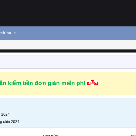
nh bạ
n kiếm tiền đơn giản miễn phí
n 2024
g chín 2024
Lượt thích
VN