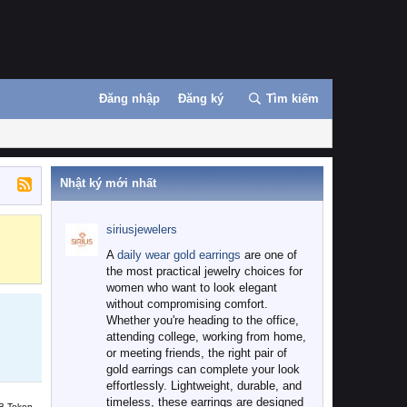
Đăng nhập
Đăng ký
Tìm kiếm
Nhật ký mới nhất
siriusjewelers
Binance
MEXC
A
daily wear gold earrings
are one of
the most practical jewelry choices for
women who want to look elegant
without compromising comfort.
Whether you're heading to the office,
attending college, working from home,
or meeting friends, the right pair of
gold earrings can complete your look
effortlessly. Lightweight, durable, and
timeless, these earrings are designed
B Token