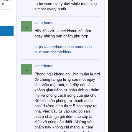
to be worn every day while matching
0
almost every outfit.
lamerhome
L
Hãy đến với lamer Home để sắm
ngay những sản phẩm phù hợp
https://lamerhomeshop.com/danh-
muc-san-pham/chieu/
lamerhome
L
Phòng ngủ không chỉ đơn thuần là nơi
để chúng ta ngả lưng sau một ngày
làm việc mệt mỏi, mà đây còn là
không gian riêng tư phản ánh gu thẩm
mỹ và phong cách sống của gia chủ.
Để biến căn phòng trở thành chốn
nghỉ dưỡng đích thực 5 sao ngay tại
nhà, việc đầu tư vào các bộ sản
phẩm chăn ga gối đệm cao cấp là
điều vô cùng cần thiết. Những sản
phẩm này không chỉ mang lại cảm