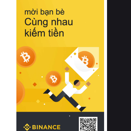
biệt từ bề mặt vải mềm mịn, khả năng
thoáng khí tuyệt vời cho đến độ đàn
hồi chuẩn xác của phần đệm nâng đỡ
cột sống.
Bên cạnh đó, việc lựa chọn các dòng
sản phẩm đạt chuẩn chất lượng quốc
tế còn giúp ngăn ngừa tình trạng kích
ứng da, hạn chế sự phát triển của vi
khuẩn và nấm mốc trong điều kiện
thời tiết nóng ẩm. Bạn có thể tìm hiểu
thêm các nghiên cứu khoa học về tác
động của giấc ngủ và môi trường
phòng ngủ đối với sức khỏe con
người tại Sleep Foundation (External
Link) để có cái nhìn toàn diện hơn.
2. Các tiêu chí vàng khi lựa chọn
chăn ga gối đệm cao cấp cho phòng
ngủ
Để sở hữu một bộ chăn ga gối đệm
cao cấp hoàn hảo cả về thẩm mỹ lẫn
công năng, người tiêu dùng cần cân
nhắc kỹ lưỡng các tiêu chí quan trọng