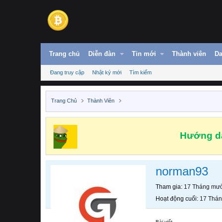
Trang chủ
Diễn đàn
Tin mới
Thành viên
Da
Đang truy cập
Nhật ký mới
Tìm kiếm
Trang Chủ
Thành Viên
Hướng dẫ
norman93
Tham gia
17 Tháng mườ
Hoạt động cuối
17 Thán
Bài viết