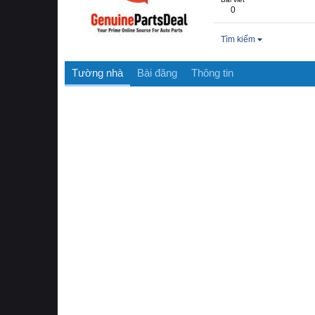
0
Tìm kiếm
Tường nhà
Bài đăng
Thông tin