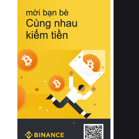
biệt từ bề mặt vải mềm mịn, khả năng
thoáng khí tuyệt vời cho đến độ đàn
hồi chuẩn xác của phần đệm nâng đỡ
cột sống.
Bên cạnh đó, việc lựa chọn các dòng
sản phẩm đạt chuẩn chất lượng quốc
tế còn giúp ngăn ngừa tình trạng kích
ứng da, hạn chế sự phát triển của vi
khuẩn và nấm mốc trong điều kiện
thời tiết nóng ẩm. Bạn có thể tìm hiểu
thêm các nghiên cứu khoa học về tác
động của giấc ngủ và môi trường
phòng ngủ đối với sức khỏe con
người tại Sleep Foundation (External
Link) để có cái nhìn toàn diện hơn.
2. Các tiêu chí vàng khi lựa chọn
chăn ga gối đệm cao cấp cho phòng
ngủ
Để sở hữu một bộ chăn ga gối đệm
cao cấp hoàn hảo cả về thẩm mỹ lẫn
công năng, người tiêu dùng cần cân
nhắc kỹ lưỡng các tiêu chí quan trọng