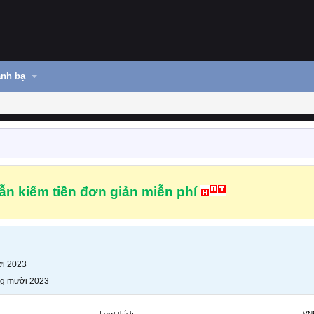
nh bạ
n kiếm tiền đơn giản miễn phí
i 2023
g mười 2023
Lượt thích
VN