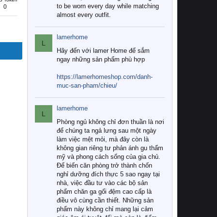
to be worn every day while matching
0
almost every outfit.
lamerhome
L
Hãy đến với lamer Home để sắm
ngay những sản phẩm phù hợp
https://lamerhomeshop.com/danh-
muc-san-pham/chieu/
lamerhome
L
Phòng ngủ không chỉ đơn thuần là nơi
để chúng ta ngả lưng sau một ngày
làm việc mệt mỏi, mà đây còn là
không gian riêng tư phản ánh gu thẩm
mỹ và phong cách sống của gia chủ.
Để biến căn phòng trở thành chốn
nghỉ dưỡng đích thực 5 sao ngay tại
nhà, việc đầu tư vào các bộ sản
phẩm chăn ga gối đệm cao cấp là
điều vô cùng cần thiết. Những sản
phẩm này không chỉ mang lại cảm