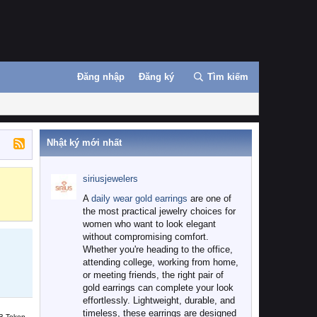
Đăng nhập
Đăng ký
Tìm kiếm
Nhật ký mới nhất
siriusjewelers
Binance
MEXC
A
daily wear gold earrings
are one of
the most practical jewelry choices for
women who want to look elegant
without compromising comfort.
Whether you're heading to the office,
attending college, working from home,
or meeting friends, the right pair of
gold earrings can complete your look
effortlessly. Lightweight, durable, and
timeless, these earrings are designed
B Token