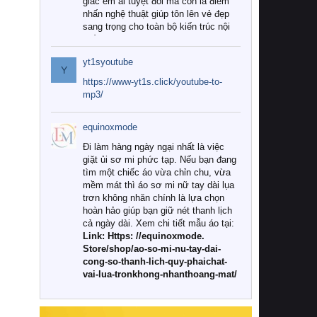
giác êm ái tuyệt đối mà còn là điểm
nhấn nghệ thuật giúp tôn lên vẻ đẹp
sang trọng cho toàn bộ kiến trúc nội
thất.
yt1syoutube
Tuy nhiên, giữa thị trường đa dạng
Y
với vô vàn thương hiệu và mẫu mã
https://www-yt1s.click/youtube-to-
như hiện nay, làm thế nào để chọn
mp3/
được những bộ chăn ga gối đệm cao
cấp thực sự chất lượng, phù hợp với
equinoxmode
khí hậu và nhu cầu sử dụng của gia
đình? Hãy cùng chúng tôi đi tìm lời
Đi làm hàng ngày ngại nhất là việc
giải đáp chi tiết qua bài viết dưới đây.
giặt ủi sơ mi phức tạp. Nếu bạn đang
tìm một chiếc áo vừa chỉn chu, vừa
1. Tại sao các gia đình hiện đại lại ưa
mềm mát thì áo sơ mi nữ tay dài lụa
chuộng chăn ga gối đệm cao cấp?
trơn không nhăn chính là lựa chọn
hoàn hảo giúp bạn giữ nét thanh lịch
Khác với các dòng sản phẩm thông
cả ngày dài. Xem chi tiết mẫu áo tại:
thường, những bộ chăn ga gối đệm
Link: Https: //equinoxmode.
cao cấp trải qua quy trình sản xuất
Store/shop/ao-so-mi-nu-tay-dai-
nghiêm ngặt từ khâu chọn lọc nguyên
cong-so-thanh-lich-quy-phaichat-
liệu tự nhiên đến công nghệ dệt
vai-lua-tronkhong-nhanthoang-mat/
nhuộm hiện đại không chứa hóa chất
độc hại. Khi sử dụng dòng sản phẩm
này, bạn sẽ cảm nhận rõ rệt sự khác