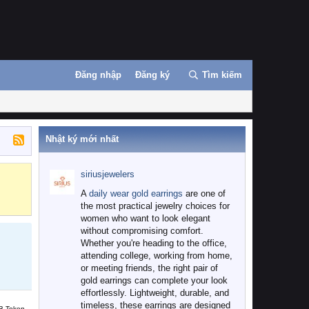
Đăng nhập
Đăng ký
Tìm kiếm
Nhật ký mới nhất
siriusjewelers
Binance
MEXC
A
daily wear gold earrings
are one of
the most practical jewelry choices for
women who want to look elegant
without compromising comfort.
Whether you're heading to the office,
attending college, working from home,
or meeting friends, the right pair of
gold earrings can complete your look
effortlessly. Lightweight, durable, and
timeless, these earrings are designed
B Token