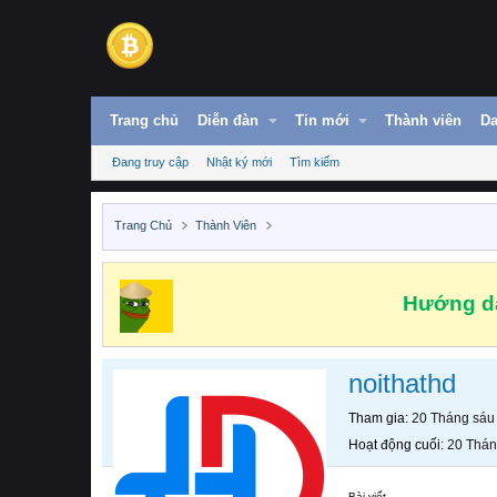
Trang chủ
Diễn đàn
Tin mới
Thành viên
Da
Đang truy cập
Nhật ký mới
Tìm kiếm
Trang Chủ
Thành Viên
Hướng dẫ
noithathd
Tham gia
20 Tháng sáu
Hoạt động cuối
20 Thán
Bài viết