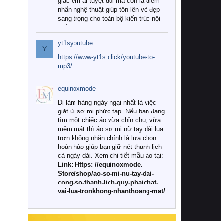
giác êm ái tuyệt đối mà còn là điểm
nhấn nghệ thuật giúp tôn lên vẻ đẹp
sang trọng cho toàn bộ kiến trúc nội
thất.
yt1syoutube
Tuy nhiên, giữa thị trường đa dạng
Y
với vô vàn thương hiệu và mẫu mã
https://www-yt1s.click/youtube-to-
như hiện nay, làm thế nào để chọn
mp3/
được những bộ chăn ga gối đệm cao
cấp thực sự chất lượng, phù hợp với
equinoxmode
khí hậu và nhu cầu sử dụng của gia
đình? Hãy cùng chúng tôi đi tìm lời
Đi làm hàng ngày ngại nhất là việc
giải đáp chi tiết qua bài viết dưới đây.
giặt ủi sơ mi phức tạp. Nếu bạn đang
tìm một chiếc áo vừa chỉn chu, vừa
1. Tại sao các gia đình hiện đại lại ưa
mềm mát thì áo sơ mi nữ tay dài lụa
chuộng chăn ga gối đệm cao cấp?
trơn không nhăn chính là lựa chọn
hoàn hảo giúp bạn giữ nét thanh lịch
Khác với các dòng sản phẩm thông
cả ngày dài. Xem chi tiết mẫu áo tại:
thường, những bộ chăn ga gối đệm
Link: Https: //equinoxmode.
cao cấp trải qua quy trình sản xuất
Store/shop/ao-so-mi-nu-tay-dai-
nghiêm ngặt từ khâu chọn lọc nguyên
cong-so-thanh-lich-quy-phaichat-
liệu tự nhiên đến công nghệ dệt
vai-lua-tronkhong-nhanthoang-mat/
nhuộm hiện đại không chứa hóa chất
độc hại. Khi sử dụng dòng sản phẩm
này, bạn sẽ cảm nhận rõ rệt sự khác