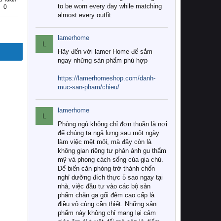
to be worn every day while matching
0
almost every outfit.
lamerhome
L
Hãy đến với lamer Home để sắm
ngay những sản phẩm phù hợp
https://lamerhomeshop.com/danh-
muc-san-pham/chieu/
lamerhome
L
Phòng ngủ không chỉ đơn thuần là nơi
để chúng ta ngả lưng sau một ngày
làm việc mệt mỏi, mà đây còn là
không gian riêng tư phản ánh gu thẩm
mỹ và phong cách sống của gia chủ.
Để biến căn phòng trở thành chốn
nghỉ dưỡng đích thực 5 sao ngay tại
nhà, việc đầu tư vào các bộ sản
phẩm chăn ga gối đệm cao cấp là
điều vô cùng cần thiết. Những sản
phẩm này không chỉ mang lại cảm