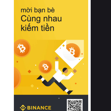
biệt từ bề mặt vải mềm mịn, khả năng
thoáng khí tuyệt vời cho đến độ đàn
hồi chuẩn xác của phần đệm nâng đỡ
cột sống.
Bên cạnh đó, việc lựa chọn các dòng
sản phẩm đạt chuẩn chất lượng quốc
tế còn giúp ngăn ngừa tình trạng kích
ứng da, hạn chế sự phát triển của vi
khuẩn và nấm mốc trong điều kiện
thời tiết nóng ẩm. Bạn có thể tìm hiểu
thêm các nghiên cứu khoa học về tác
động của giấc ngủ và môi trường
phòng ngủ đối với sức khỏe con
người tại Sleep Foundation (External
Link) để có cái nhìn toàn diện hơn.
2. Các tiêu chí vàng khi lựa chọn
chăn ga gối đệm cao cấp cho phòng
ngủ
Để sở hữu một bộ chăn ga gối đệm
cao cấp hoàn hảo cả về thẩm mỹ lẫn
công năng, người tiêu dùng cần cân
nhắc kỹ lưỡng các tiêu chí quan trọng