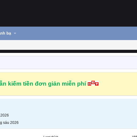
nh bạ
n kiếm tiền đơn giản miễn phí
 2026
g sáu 2026
Lượt thích
VN