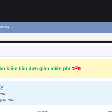
nh bạ
n kiếm tiền đơn giản miễn phí
ay
 2026
g sáu 2026
Lượt thích
VN