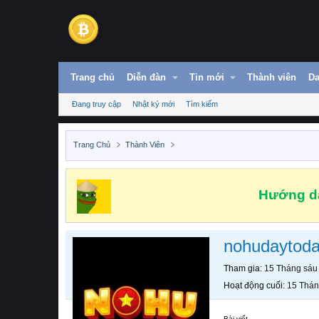
Trang chủ
Diễn đàn
Tin mới
Thành viên
Da
Đang truy cập
Nhật ký mới
Tìm kiếm
Trang Chủ
Thành Viên
Hướng dẫ
nohudaytod
Tham gia
15 Tháng sáu
Hoạt động cuối
15 Thán
Bài viết