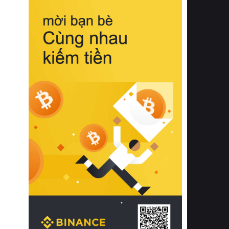
biệt từ bề mặt vải mềm mịn, khả năng
thoáng khí tuyệt vời cho đến độ đàn
hồi chuẩn xác của phần đệm nâng đỡ
cột sống.
Bên cạnh đó, việc lựa chọn các dòng
sản phẩm đạt chuẩn chất lượng quốc
tế còn giúp ngăn ngừa tình trạng kích
ứng da, hạn chế sự phát triển của vi
khuẩn và nấm mốc trong điều kiện
thời tiết nóng ẩm. Bạn có thể tìm hiểu
thêm các nghiên cứu khoa học về tác
động của giấc ngủ và môi trường
phòng ngủ đối với sức khỏe con
người tại Sleep Foundation (External
Link) để có cái nhìn toàn diện hơn.
2. Các tiêu chí vàng khi lựa chọn
chăn ga gối đệm cao cấp cho phòng
ngủ
Để sở hữu một bộ chăn ga gối đệm
cao cấp hoàn hảo cả về thẩm mỹ lẫn
công năng, người tiêu dùng cần cân
nhắc kỹ lưỡng các tiêu chí quan trọng