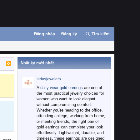
Đăng nhập
Đăng ký
Tìm kiếm
Nhật ký mới nhất
siriusjewelers
Binance
MEXC
A
daily wear gold earrings
are one of
the most practical jewelry choices for
women who want to look elegant
without compromising comfort.
Whether you're heading to the office,
attending college, working from home,
or meeting friends, the right pair of
gold earrings can complete your look
effortlessly. Lightweight, durable, and
timeless, these earrings are designed
B Token