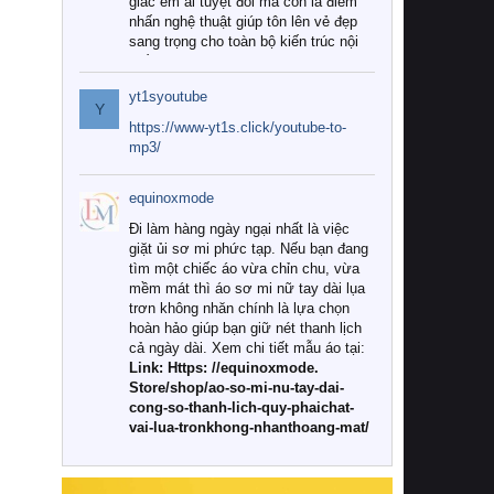
giác êm ái tuyệt đối mà còn là điểm
nhấn nghệ thuật giúp tôn lên vẻ đẹp
sang trọng cho toàn bộ kiến trúc nội
thất.
yt1syoutube
Tuy nhiên, giữa thị trường đa dạng
Y
với vô vàn thương hiệu và mẫu mã
https://www-yt1s.click/youtube-to-
như hiện nay, làm thế nào để chọn
mp3/
được những bộ chăn ga gối đệm cao
cấp thực sự chất lượng, phù hợp với
equinoxmode
khí hậu và nhu cầu sử dụng của gia
đình? Hãy cùng chúng tôi đi tìm lời
Đi làm hàng ngày ngại nhất là việc
giải đáp chi tiết qua bài viết dưới đây.
giặt ủi sơ mi phức tạp. Nếu bạn đang
tìm một chiếc áo vừa chỉn chu, vừa
1. Tại sao các gia đình hiện đại lại ưa
mềm mát thì áo sơ mi nữ tay dài lụa
chuộng chăn ga gối đệm cao cấp?
trơn không nhăn chính là lựa chọn
hoàn hảo giúp bạn giữ nét thanh lịch
Khác với các dòng sản phẩm thông
cả ngày dài. Xem chi tiết mẫu áo tại:
thường, những bộ chăn ga gối đệm
Link: Https: //equinoxmode.
cao cấp trải qua quy trình sản xuất
Store/shop/ao-so-mi-nu-tay-dai-
nghiêm ngặt từ khâu chọn lọc nguyên
cong-so-thanh-lich-quy-phaichat-
liệu tự nhiên đến công nghệ dệt
vai-lua-tronkhong-nhanthoang-mat/
nhuộm hiện đại không chứa hóa chất
độc hại. Khi sử dụng dòng sản phẩm
này, bạn sẽ cảm nhận rõ rệt sự khác