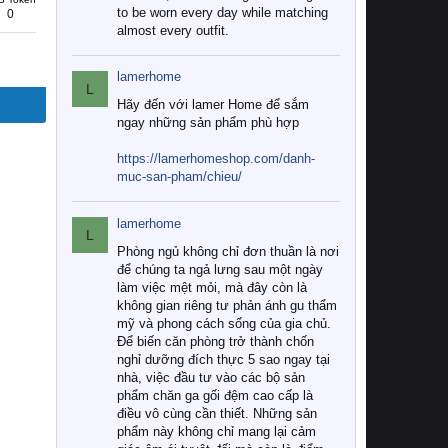
to be worn every day while matching
0
almost every outfit.
lamerhome
L
Hãy đến với lamer Home để sắm
ngay những sản phẩm phù hợp
https://lamerhomeshop.com/danh-
muc-san-pham/chieu/
lamerhome
L
Phòng ngủ không chỉ đơn thuần là nơi
để chúng ta ngả lưng sau một ngày
làm việc mệt mỏi, mà đây còn là
không gian riêng tư phản ánh gu thẩm
mỹ và phong cách sống của gia chủ.
Để biến căn phòng trở thành chốn
nghỉ dưỡng đích thực 5 sao ngay tại
nhà, việc đầu tư vào các bộ sản
phẩm chăn ga gối đệm cao cấp là
điều vô cùng cần thiết. Những sản
phẩm này không chỉ mang lại cảm