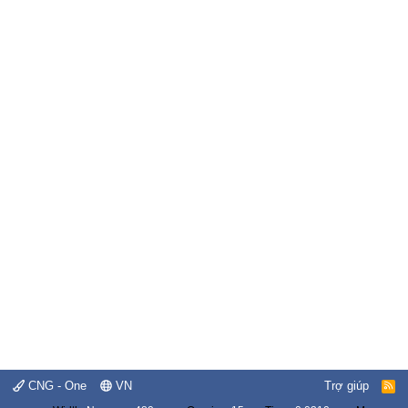
CNG - One
VN
Trợ giúp
R
S