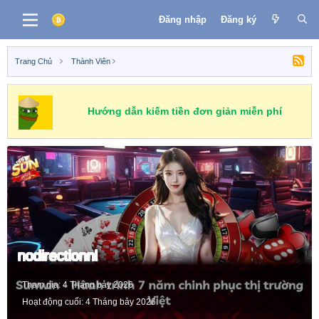
Đăng nhập
Đăng ký
Trang Chủ
Thành Viên
Hướng dẫn kiếm tiền đơn giản miễn phí
nodirectionnl
Tham gia
4 Tháng bảy 2026
Hoạt động cuối
4 Tháng bảy 2026