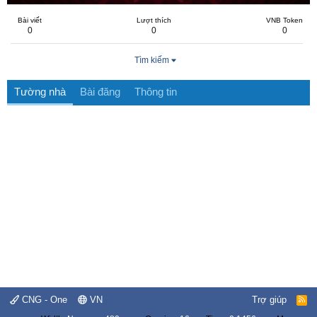
Bài viết
Lượt thích
VNB Token
0
0
0
Tìm kiếm
Tường nhà
Bài đăng
Thông tin
CNG - One
VN
Trợ giúp
R
S