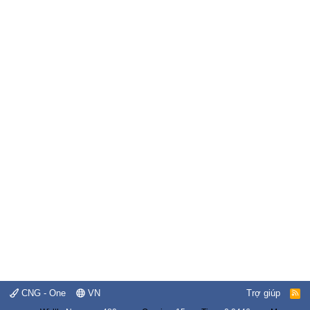
CNG - One
VN
Trợ giúp
R
S