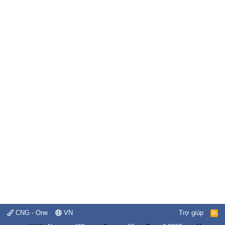
CNG - One
VN
Trợ giúp
R
S