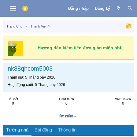
Đăng nhập
Đăng ký
Trang Chủ
Thành Viên
Hướng dẫn kiếm tiền đơn giản miễn phí
nk88qhcom5003
Tham gia
5 Tháng bảy 2026
Hoạt động cuối
5 Tháng bảy 2026
Bài viết
Lượt thích
VNB Token
0
0
0
Tìm kiếm
Tường nhà
Bài đăng
Thông tin