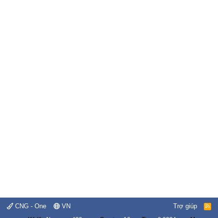
CNG - One
VN
Trợ giúp
R
S