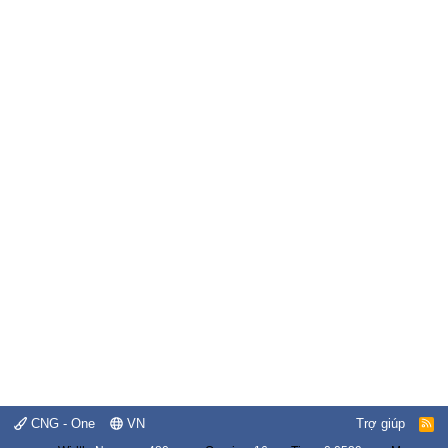
CNG - One
VN
Trợ giúp
R
S