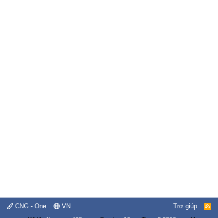
CNG - One
VN
Trợ giúp
R
S