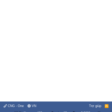
CNG - One
VN
Trợ giúp
R
S