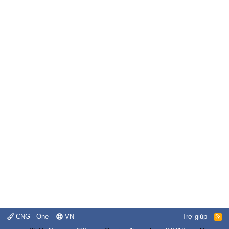
CNG - One
VN
Trợ giúp
R
S