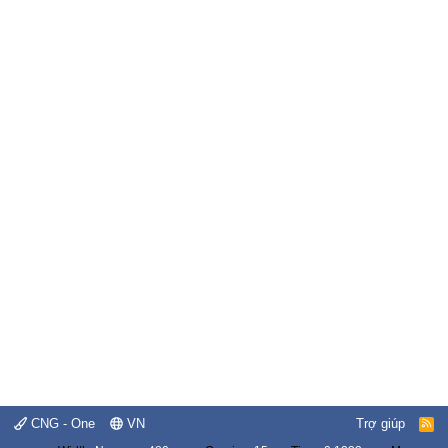
CNG - One
VN
Trợ giúp
R
S