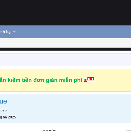
nh bạ
n kiếm tiền đơn giản miễn phí
ue
2025
g ba 2025
Lượt thích
VN