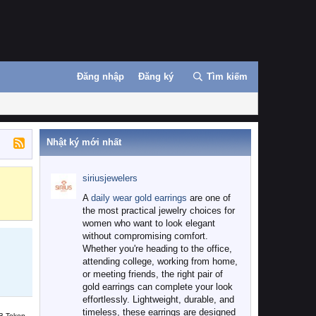
Đăng nhập
Đăng ký
Tìm kiếm
Nhật ký mới nhất
siriusjewelers
Binance
MEXC
A
daily wear gold earrings
are one of
the most practical jewelry choices for
women who want to look elegant
without compromising comfort.
Whether you're heading to the office,
attending college, working from home,
or meeting friends, the right pair of
gold earrings can complete your look
effortlessly. Lightweight, durable, and
timeless, these earrings are designed
B Token