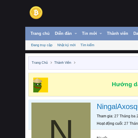
Trang chủ
Diễn đàn
Tin mới
Thành viên
Da
Đang truy cập
Nhật ký mới
Tìm kiếm
Trang Chủ
Thành Viên
Hướng dẫ
NingalAxosq
N
Tham gia
27 Tháng ba 
Hoạt động cuối
27 Thán
Bài viết