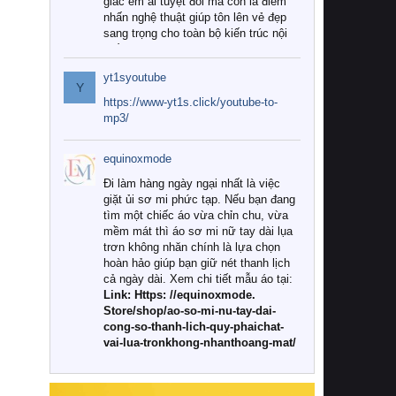
giác êm ái tuyệt đối mà còn là điểm
nhấn nghệ thuật giúp tôn lên vẻ đẹp
sang trọng cho toàn bộ kiến trúc nội
thất.
yt1syoutube
Tuy nhiên, giữa thị trường đa dạng
Y
với vô vàn thương hiệu và mẫu mã
https://www-yt1s.click/youtube-to-
như hiện nay, làm thế nào để chọn
mp3/
được những bộ chăn ga gối đệm cao
cấp thực sự chất lượng, phù hợp với
equinoxmode
khí hậu và nhu cầu sử dụng của gia
đình? Hãy cùng chúng tôi đi tìm lời
Đi làm hàng ngày ngại nhất là việc
giải đáp chi tiết qua bài viết dưới đây.
giặt ủi sơ mi phức tạp. Nếu bạn đang
tìm một chiếc áo vừa chỉn chu, vừa
1. Tại sao các gia đình hiện đại lại ưa
mềm mát thì áo sơ mi nữ tay dài lụa
chuộng chăn ga gối đệm cao cấp?
trơn không nhăn chính là lựa chọn
hoàn hảo giúp bạn giữ nét thanh lịch
Khác với các dòng sản phẩm thông
cả ngày dài. Xem chi tiết mẫu áo tại:
thường, những bộ chăn ga gối đệm
Link: Https: //equinoxmode.
cao cấp trải qua quy trình sản xuất
Store/shop/ao-so-mi-nu-tay-dai-
nghiêm ngặt từ khâu chọn lọc nguyên
cong-so-thanh-lich-quy-phaichat-
liệu tự nhiên đến công nghệ dệt
vai-lua-tronkhong-nhanthoang-mat/
nhuộm hiện đại không chứa hóa chất
độc hại. Khi sử dụng dòng sản phẩm
này, bạn sẽ cảm nhận rõ rệt sự khác