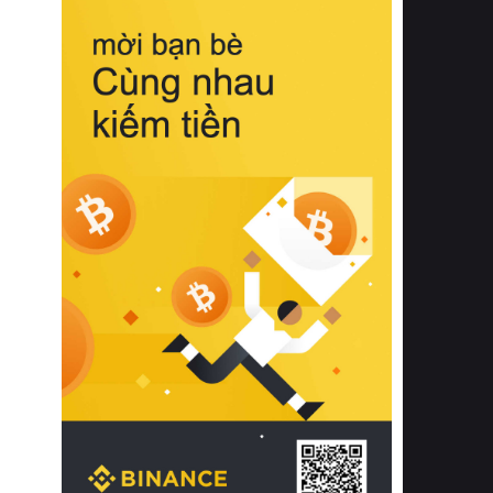
biệt từ bề mặt vải mềm mịn, khả năng
thoáng khí tuyệt vời cho đến độ đàn
hồi chuẩn xác của phần đệm nâng đỡ
cột sống.
Bên cạnh đó, việc lựa chọn các dòng
sản phẩm đạt chuẩn chất lượng quốc
tế còn giúp ngăn ngừa tình trạng kích
ứng da, hạn chế sự phát triển của vi
khuẩn và nấm mốc trong điều kiện
thời tiết nóng ẩm. Bạn có thể tìm hiểu
thêm các nghiên cứu khoa học về tác
động của giấc ngủ và môi trường
phòng ngủ đối với sức khỏe con
người tại Sleep Foundation (External
Link) để có cái nhìn toàn diện hơn.
2. Các tiêu chí vàng khi lựa chọn
chăn ga gối đệm cao cấp cho phòng
ngủ
Để sở hữu một bộ chăn ga gối đệm
cao cấp hoàn hảo cả về thẩm mỹ lẫn
công năng, người tiêu dùng cần cân
nhắc kỹ lưỡng các tiêu chí quan trọng