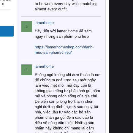
to be worn every day while matching
0
almost every outfit.
lamerhome
L
Hãy đến với lamer Home để sắm
ngay những sản phẩm phù hợp
https://lamerhomeshop.com/danh-
muc-san-pham/chieu/
lamerhome
L
Phòng ngủ không chỉ đơn thuần là nơi
để chúng ta ngả lưng sau một ngày
làm việc mệt mỏi, mà đây còn là
không gian riêng tư phản ánh gu thẩm
mỹ và phong cách sống của gia chủ.
Để biến căn phòng trở thành chốn
nghỉ dưỡng đích thực 5 sao ngay tại
nhà, việc đầu tư vào các bộ sản
phẩm chăn ga gối đệm cao cấp là
điều vô cùng cần thiết. Những sản
phẩm này không chỉ mang lại cảm