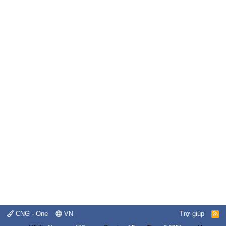
CNG - One
VN
Trợ giúp
R
S