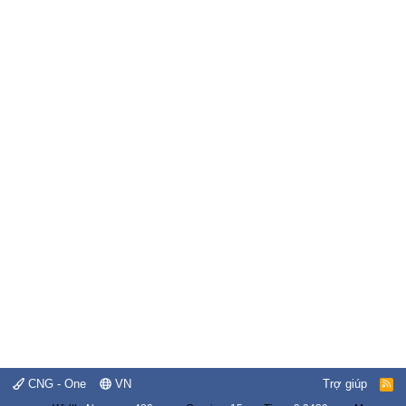
CNG - One
VN
Trợ giúp
R
S