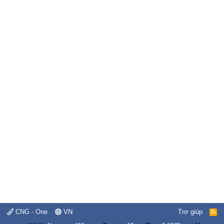
CNG - One
VN
Trợ giúp
R
S