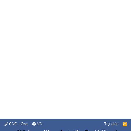
CNG - One
VN
Trợ giúp
R
S