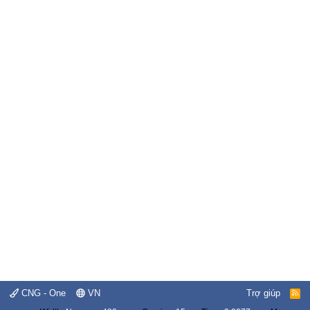
CNG - One
VN
Trợ giúp
R
S