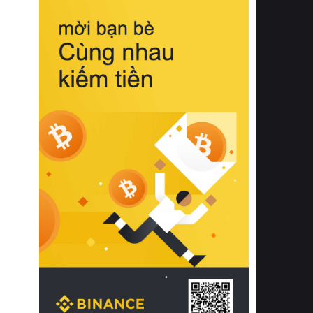
biệt từ bề mặt vải mềm mịn, khả năng
thoáng khí tuyệt vời cho đến độ đàn
hồi chuẩn xác của phần đệm nâng đỡ
cột sống.
Bên cạnh đó, việc lựa chọn các dòng
sản phẩm đạt chuẩn chất lượng quốc
tế còn giúp ngăn ngừa tình trạng kích
ứng da, hạn chế sự phát triển của vi
khuẩn và nấm mốc trong điều kiện
thời tiết nóng ẩm. Bạn có thể tìm hiểu
thêm các nghiên cứu khoa học về tác
động của giấc ngủ và môi trường
phòng ngủ đối với sức khỏe con
người tại Sleep Foundation (External
Link) để có cái nhìn toàn diện hơn.
2. Các tiêu chí vàng khi lựa chọn
chăn ga gối đệm cao cấp cho phòng
ngủ
Để sở hữu một bộ chăn ga gối đệm
cao cấp hoàn hảo cả về thẩm mỹ lẫn
công năng, người tiêu dùng cần cân
nhắc kỹ lưỡng các tiêu chí quan trọng