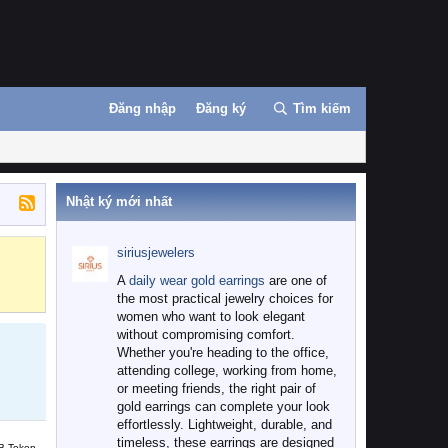
Đăng nhập
Đăng ký
Tìm kiếm
Nhật ký mới nhất
siriusjewelers
Binance
MEXC
A
daily wear gold earrings
are one of
the most practical jewelry choices for
women who want to look elegant
without compromising comfort.
Whether you're heading to the office,
attending college, working from home,
or meeting friends, the right pair of
gold earrings can complete your look
effortlessly. Lightweight, durable, and
timeless, these earrings are designed
B Token