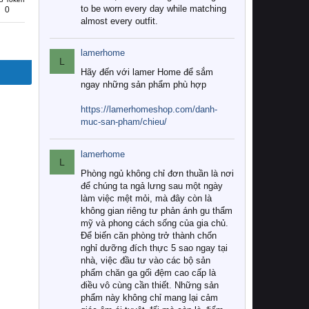
to be worn every day while matching
0
almost every outfit.
lamerhome
L
Hãy đến với lamer Home để sắm
ngay những sản phẩm phù hợp
https://lamerhomeshop.com/danh-
muc-san-pham/chieu/
lamerhome
L
Phòng ngủ không chỉ đơn thuần là nơi
để chúng ta ngả lưng sau một ngày
làm việc mệt mỏi, mà đây còn là
không gian riêng tư phản ánh gu thẩm
mỹ và phong cách sống của gia chủ.
Để biến căn phòng trở thành chốn
nghỉ dưỡng đích thực 5 sao ngay tại
nhà, việc đầu tư vào các bộ sản
phẩm chăn ga gối đệm cao cấp là
điều vô cùng cần thiết. Những sản
phẩm này không chỉ mang lại cảm