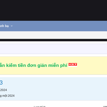
nh bạ
n kiếm tiền đơn giản miễn phí
3
 2024
g một 2024
Lượt thích
VN