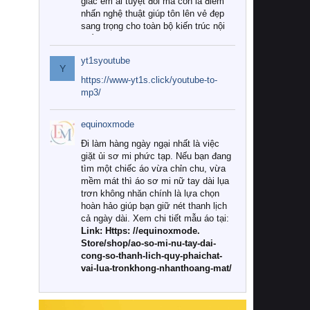
giác êm ái tuyệt đối mà còn là điểm
nhấn nghệ thuật giúp tôn lên vẻ đẹp
sang trọng cho toàn bộ kiến trúc nội
thất.
yt1syoutube
Tuy nhiên, giữa thị trường đa dạng
Y
với vô vàn thương hiệu và mẫu mã
https://www-yt1s.click/youtube-to-
như hiện nay, làm thế nào để chọn
mp3/
được những bộ chăn ga gối đệm cao
cấp thực sự chất lượng, phù hợp với
equinoxmode
khí hậu và nhu cầu sử dụng của gia
đình? Hãy cùng chúng tôi đi tìm lời
Đi làm hàng ngày ngại nhất là việc
giải đáp chi tiết qua bài viết dưới đây.
giặt ủi sơ mi phức tạp. Nếu bạn đang
tìm một chiếc áo vừa chỉn chu, vừa
1. Tại sao các gia đình hiện đại lại ưa
mềm mát thì áo sơ mi nữ tay dài lụa
chuộng chăn ga gối đệm cao cấp?
trơn không nhăn chính là lựa chọn
hoàn hảo giúp bạn giữ nét thanh lịch
Khác với các dòng sản phẩm thông
cả ngày dài. Xem chi tiết mẫu áo tại:
thường, những bộ chăn ga gối đệm
Link: Https: //equinoxmode.
cao cấp trải qua quy trình sản xuất
Store/shop/ao-so-mi-nu-tay-dai-
nghiêm ngặt từ khâu chọn lọc nguyên
cong-so-thanh-lich-quy-phaichat-
liệu tự nhiên đến công nghệ dệt
vai-lua-tronkhong-nhanthoang-mat/
nhuộm hiện đại không chứa hóa chất
độc hại. Khi sử dụng dòng sản phẩm
này, bạn sẽ cảm nhận rõ rệt sự khác