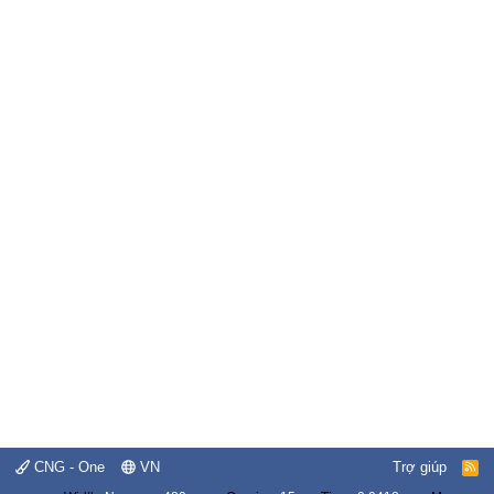
CNG - One
VN
Trợ giúp
R
S