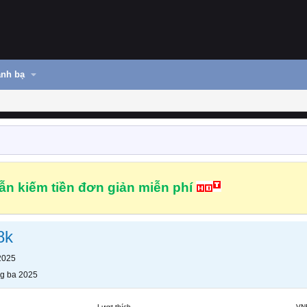
nh bạ
n kiếm tiền đơn giản miễn phí
8k
2025
g ba 2025
Lượt thích
VN