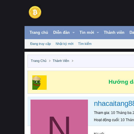
Trang chủ
Diễn đàn
Tin mới
Thành viên
Da
Đang truy cập
Nhật ký mới
Tìm kiếm
Trang Chủ
Thành Viên
Hướng dẫ
nhacaitang8
N
Tham gia
10 Tháng ba 
Hoạt động cuối
10 Thán
Bài viết