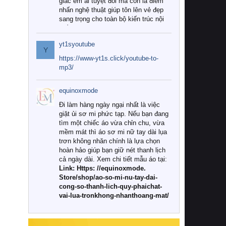
giác êm ái tuyệt đối mà còn là điểm
nhấn nghệ thuật giúp tôn lên vẻ đẹp
sang trọng cho toàn bộ kiến trúc nội
thất.
yt1syoutube
Tuy nhiên, giữa thị trường đa dạng
Y
với vô vàn thương hiệu và mẫu mã
https://www-yt1s.click/youtube-to-
như hiện nay, làm thế nào để chọn
mp3/
được những bộ chăn ga gối đệm cao
cấp thực sự chất lượng, phù hợp với
equinoxmode
khí hậu và nhu cầu sử dụng của gia
đình? Hãy cùng chúng tôi đi tìm lời
Đi làm hàng ngày ngại nhất là việc
giải đáp chi tiết qua bài viết dưới đây.
giặt ủi sơ mi phức tạp. Nếu bạn đang
tìm một chiếc áo vừa chỉn chu, vừa
1. Tại sao các gia đình hiện đại lại ưa
mềm mát thì áo sơ mi nữ tay dài lụa
chuộng chăn ga gối đệm cao cấp?
trơn không nhăn chính là lựa chọn
hoàn hảo giúp bạn giữ nét thanh lịch
Khác với các dòng sản phẩm thông
cả ngày dài. Xem chi tiết mẫu áo tại:
thường, những bộ chăn ga gối đệm
Link: Https: //equinoxmode.
cao cấp trải qua quy trình sản xuất
Store/shop/ao-so-mi-nu-tay-dai-
nghiêm ngặt từ khâu chọn lọc nguyên
cong-so-thanh-lich-quy-phaichat-
liệu tự nhiên đến công nghệ dệt
vai-lua-tronkhong-nhanthoang-mat/
nhuộm hiện đại không chứa hóa chất
độc hại. Khi sử dụng dòng sản phẩm
này, bạn sẽ cảm nhận rõ rệt sự khác