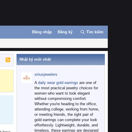
Đăng nhập
Đăng ký
Tìm kiếm
Nhật ký mới nhất
siriusjewelers
Binance
MEXC
A
daily wear gold earrings
are one of
the most practical jewelry choices for
women who want to look elegant
without compromising comfort.
Whether you're heading to the office,
attending college, working from home,
or meeting friends, the right pair of
gold earrings can complete your look
effortlessly. Lightweight, durable, and
timeless, these earrings are designed
B Token