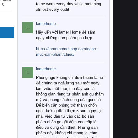
to be worn every day while matching
0
almost every outfit.
lamerhome
L
Hãy đến với lamer Home để sắm
ngay những sản phẩm phù hợp
https://lamerhomeshop.com/danh-
muc-san-pham/chieu/
lamerhome
L
Phòng ngủ không chỉ đơn thuần là nơi
để chúng ta ngả lưng sau một ngày
làm việc mệt mỏi, mà đây còn là
không gian riêng tư phản ánh gu thẩm
mỹ và phong cách sống của gia chủ.
Để biến căn phòng trở thành chốn
nghỉ dưỡng đích thực 5 sao ngay tại
nhà, việc đầu tư vào các bộ sản
phẩm chăn ga gối đệm cao cấp là
điều vô cùng cần thiết. Những sản
phẩm này không chỉ mang lại cảm