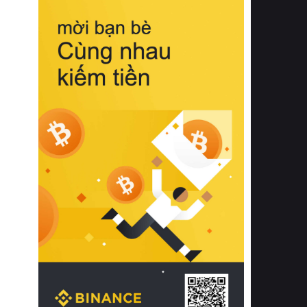
biệt từ bề mặt vải mềm mịn, khả năng
thoáng khí tuyệt vời cho đến độ đàn
hồi chuẩn xác của phần đệm nâng đỡ
cột sống.
Bên cạnh đó, việc lựa chọn các dòng
sản phẩm đạt chuẩn chất lượng quốc
tế còn giúp ngăn ngừa tình trạng kích
ứng da, hạn chế sự phát triển của vi
khuẩn và nấm mốc trong điều kiện
thời tiết nóng ẩm. Bạn có thể tìm hiểu
thêm các nghiên cứu khoa học về tác
động của giấc ngủ và môi trường
phòng ngủ đối với sức khỏe con
người tại Sleep Foundation (External
Link) để có cái nhìn toàn diện hơn.
2. Các tiêu chí vàng khi lựa chọn
chăn ga gối đệm cao cấp cho phòng
ngủ
Để sở hữu một bộ chăn ga gối đệm
cao cấp hoàn hảo cả về thẩm mỹ lẫn
công năng, người tiêu dùng cần cân
nhắc kỹ lưỡng các tiêu chí quan trọng