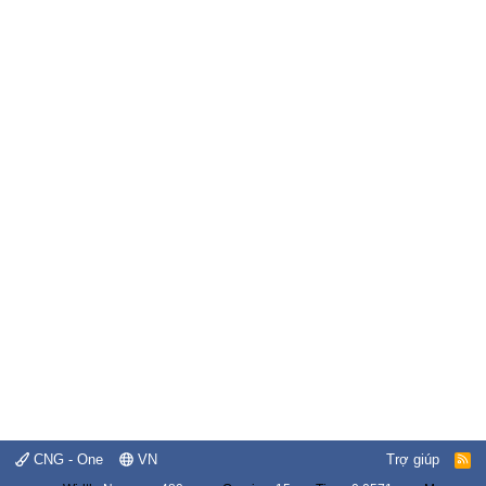
CNG - One
VN
Trợ giúp
R
S