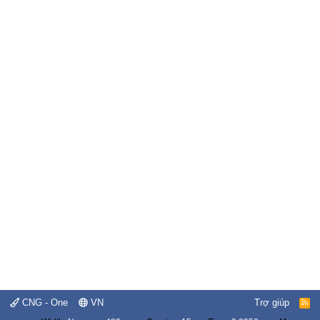
CNG - One
VN
Trợ giúp
R
S