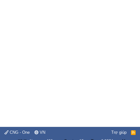
CNG - One
VN
Trợ giúp
R
S