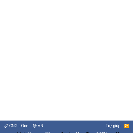
CNG - One
VN
Trợ giúp
R
S