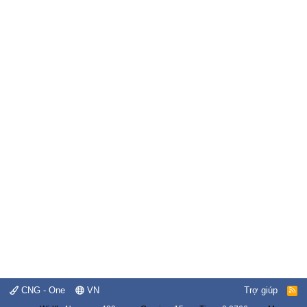
CNG - One
VN
Trợ giúp
R
S