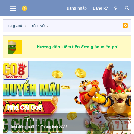
Đăng nhập
Đăng ký
Trang Chủ
Thành Viên
Hướng dẫn kiếm tiền đơn giản miễn phí
Nhà Cái Go8
Tham gia
11 Tháng tám 2025
Hoạt động cuối
11 Tháng tám 2025