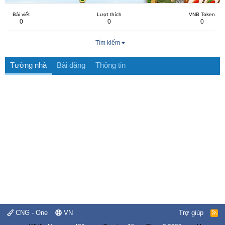
Bài viết
Lượt thích
VNB Token
0
0
0
Tìm kiếm
Tường nhà
Bài đăng
Thông tin
CNG - One
VN
Trợ giúp
R
S