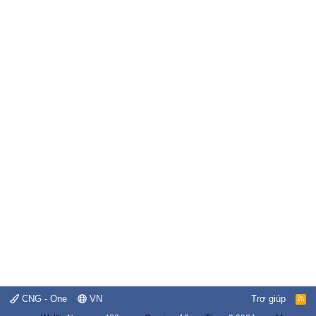
CNG - One
VN
Trợ giúp
R
S